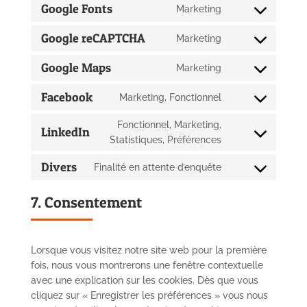
to
wordpress
Google Fonts
Marketing
Consent
service
to
wordfence
Google reCAPTCHA
Marketing
Consent
service
to
google-
Google Maps
Marketing
Consent
service
fonts
to
google-
Facebook
Marketing, Fonctionnel
Consent
service
recaptcha
to
google-
Fonctionnel, Marketing,
LinkedIn
service
maps
Consent
Statistiques, Préférences
facebook
to
Divers
Finalité en attente d’enquête
service
Consent
linkedin
to
7. Consentement
service
divers
Lorsque vous visitez notre site web pour la première
fois, nous vous montrerons une fenêtre contextuelle
avec une explication sur les cookies. Dès que vous
cliquez sur « Enregistrer les préférences » vous nous